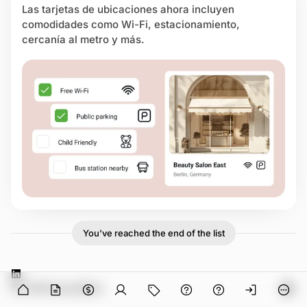
Las tarjetas de ubicaciones ahora incluyen
comodidades como Wi-Fi, estacionamiento,
cercanía al metro y más.
You've reached the end of the list
L
n in
© 2026 EasyWeek
O
i