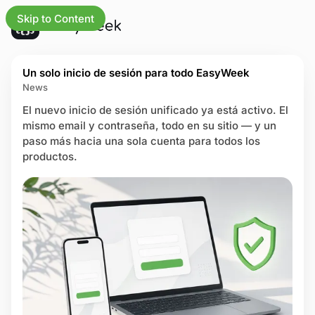
Skip to Content
L
A
s las
Un solo inicio de sesión para todo EasyWeek
a
c
alizaciones
News
t
t
e
u
El nuevo inicio de sesión unificado ya está activo. El
s
a
mismo email y contraseña, todo en su sitio — y un
t
ofesionales
l
paso más hacia una sola cuenta para todos los
P
i
productos.
o
o
z
s
a
t
ios
c
s
i
iones
o
n
trias
e
s
ro de ayuda
y
m