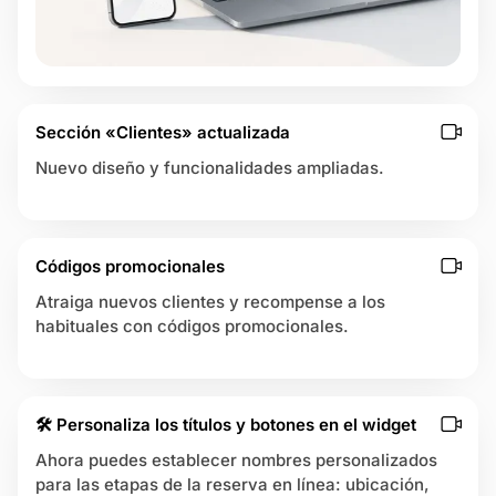
na de estado
e
j
o
strarse
r
a
Sección «Clientes» actualizada
s
Nuevo diseño y funcionalidades ampliadas.
Códigos promocionales
Atraiga nuevos clientes y recompense a los
habituales con códigos promocionales.
🛠 Personaliza los títulos y botones en el widget
Ahora puedes establecer nombres personalizados
para las etapas de la reserva en línea: ubicación,