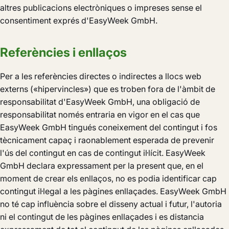
altres publicacions electròniques o impreses sense el
consentiment exprés d'EasyWeek GmbH.
Referències i enllaços
Per a les referències directes o indirectes a llocs web
externs («hipervincles») que es troben fora de l'àmbit de
responsabilitat d'EasyWeek GmbH, una obligació de
responsabilitat només entraria en vigor en el cas que
EasyWeek GmbH tingués coneixement del contingut i fos
tècnicament capaç i raonablement esperada de prevenir
l'ús del contingut en cas de contingut il·lícit. EasyWeek
GmbH declara expressament per la present que, en el
moment de crear els enllaços, no es podia identificar cap
contingut il·legal a les pàgines enllaçades. EasyWeek GmbH
no té cap influència sobre el disseny actual i futur, l'autoria
ni el contingut de les pàgines enllaçades i es distancia