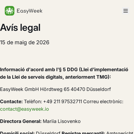
Inici
Avís legal
15 de maig de 2026
Informació d'acord amb l'§ 5 DDG (Llei d'implementació
de la Llei de serveis digitals, anteriorment TMG):
EasyWeek GmbH Hördtweg 65 40470 Düsseldorf
Contacte:
Telèfon: +49 211 97532711 Correu electrònic:
contact@easyweek.io
Directora General:
Mariia Lisovenko
Domicili social:
Düsseldorf
Registre mercantil:
Amtsgericht