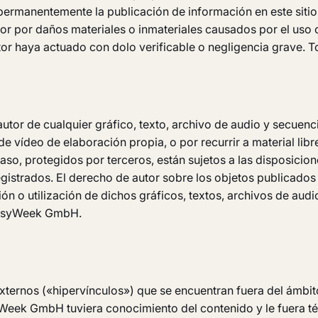
 permanentemente la publicación de información en este sitio
or por daños materiales o inmateriales causados por el uso 
or haya actuado con dolo verificable o negligencia grave. To
or de cualquier gráfico, texto, archivo de audio y secuenci
s de vídeo de elaboración propia, o por recurrir a material l
so, protegidos por terceros, están sujetos a las disposicion
registrados. El derecho de autor sobre los objetos publicado
ón o utilización de dichos gráficos, textos, archivos de aud
 EasyWeek GmbH.
b externos («hipervínculos») que se encuentran fuera del ám
syWeek GmbH tuviera conocimiento del contenido y le fuera 