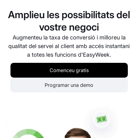
totes les dades, inclosa la informació dels clients,
s'emmagatzemen de manera segura. Complim
Amplieu les possibilitats del
plenament el RGPD i altres normatives de protecció
de dades.
vostre negoci
Augmenteu la taxa de conversió i milloreu la
qualitat del servei al client amb accés instantani
a totes les funcions d'EasyWeek.
Comenceu gratis
Programar una demo