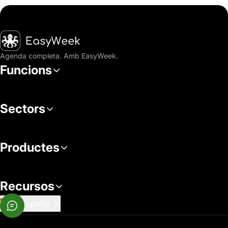
Inici
Agenda completa. Amb EasyWeek.
Funcions
Sectors
Productes
Recursos
España