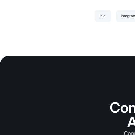
Inici
Integrac
Com
A
Conn