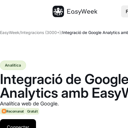
F
Inici
EasyWeek
/
Integracions (3000+)
/
Integració de Google Analytics a
Analítica
Integració de Googl
Analytics amb Eas
Analítica web de Google.
Recomanat
Gratuït
Connectar