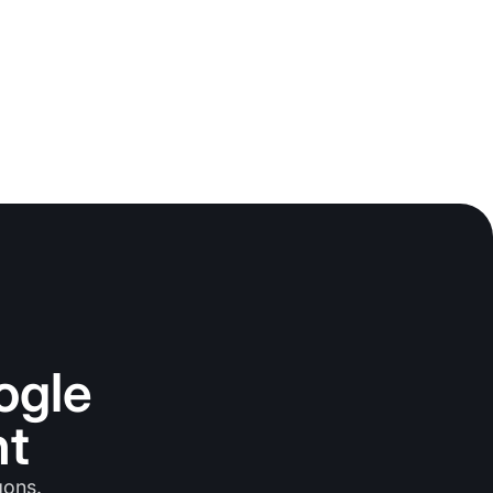
ogle
nt
gons.