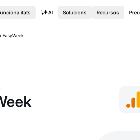
uncionalitats
AI
Solucions
Recursos
Preu
mb EasyWeek
e
yWeek