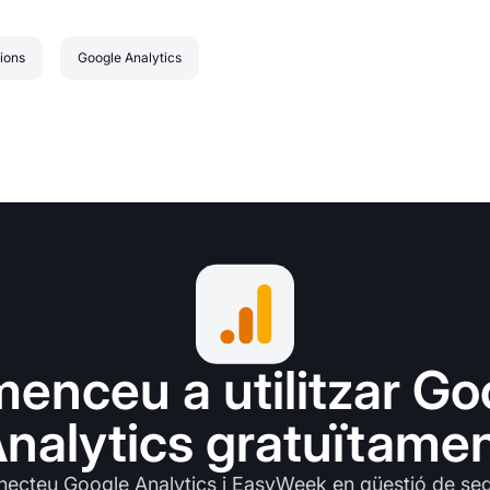
ions
Google Analytics
enceu a utilitzar Go
nalytics gratuïtame
ecteu Google Analytics i EasyWeek en qüestió de se