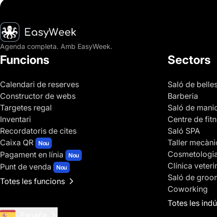
Inici
Agenda completa. Amb EasyWeek.
Funcions
Sectors
Calendari de reserves
Saló de belle
Constructor de webs
Barberia
Targetes regal
Saló de mani
Inventari
Centre de fit
Recordatoris de cites
Saló SPA
Caixa QR
Taller mecàni
Nou
Cosmetologi
Pagament en línia
Nou
Clínica veteri
Punt de venda
Nou
Saló de groo
Totes les funcions
Coworking
Totes les indú
España