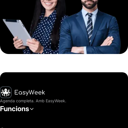
Inici
Agenda completa. Amb EasyWeek.
Funcions