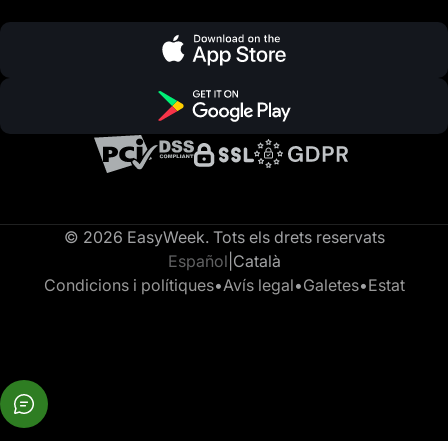
© 2026 EasyWeek. Tots els drets reservats
Español
|
Català
Condicions i polítiques
•
Avís legal
•
Galetes
•
Estat