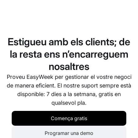
El sistema avançat de planificació d’EasyWeek us
permet gestionar i assignar recursos de manera
eficient, garantint que mai no hi hagi sobrerreserva,
fins i tot en hores punta. Ofereix actualitzacions en
Estigueu amb els clients; de
temps real i notificacions perquè sempre estigueu
al dia del vostre calendari.
la resta ens n’encarreguem
nosaltres
Proveu EasyWeek per gestionar el vostre negoci
de manera eficient. El nostre suport sempre està
disponible: 7 dies a la setmana, gratis en
qualsevol pla.
Comença gratis
Programar una demo