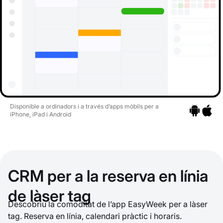
Disponible a ordinadors i a través d’apps mòbils per a
iPhone, iPad i Android
Ves a les ap
Ves a l
CRM per a la reserva en línia
de làser tag
Descobriu la comoditat de l’app EasyWeek per a làser
tag. Reserva en línia, calendari pràctic i horaris.