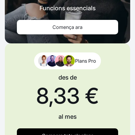
Funcions essencials
Comença ara
Plans Pro
des de
8,33 €
al mes