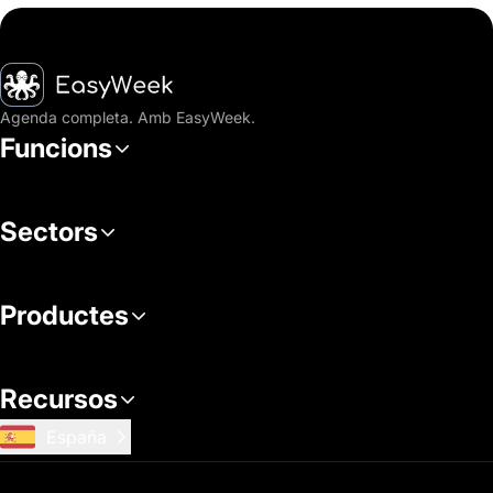
Inici
Agenda completa. Amb EasyWeek.
Funcions
Sectors
Productes
Recursos
España