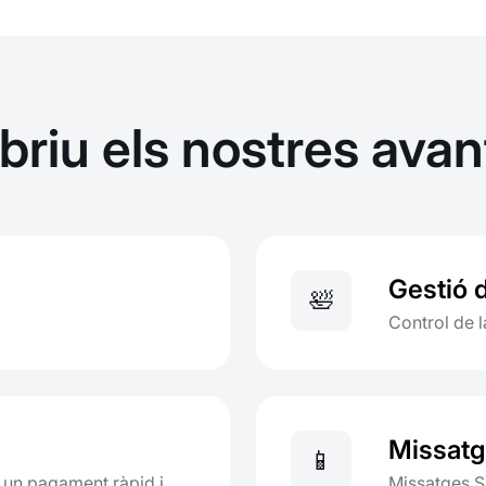
riu els nostres ava
Gestió d
🛀
Control de l
Missat
📱
 un pagament ràpid i
Missatges S