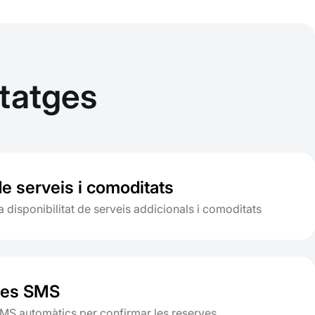
ntatges
e serveis i comoditats
a disponibilitat de serveis addicionals i comoditats
ges SMS
MS automàtics per confirmar les reserves