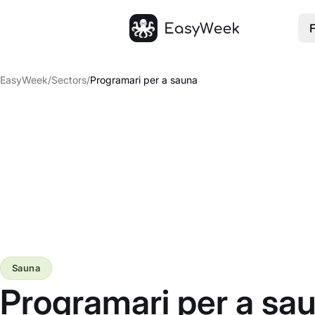
F
Inici
EasyWeek
/
Sectors
/
Programari per a sauna
Sauna
Programari per a sa