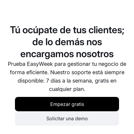
Los clientes abren tu app, eligen el servicio y
profesional que desean, seleccionan fecha y hora
disponibles, y confirman la reserva. Reciben
recordatorios automáticos por notificación push
Tú ocúpate de tus clientes;
para que nunca olviden su cita.
de lo demás nos
encargamos nosotros
Prueba EasyWeek para gestionar tu negocio de
forma eficiente. Nuestro soporte está siempre
disponible: 7 días a la semana, gratis en
cualquier plan.
Empezar gratis
Solicitar una demo