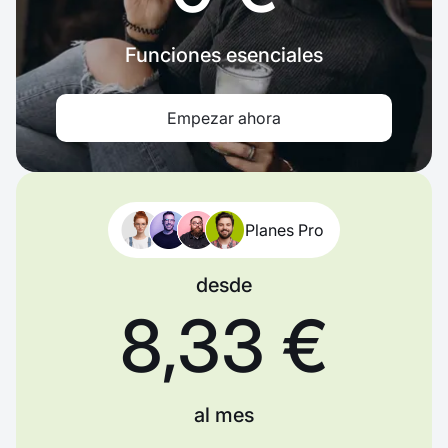
Funciones esenciales
Empezar ahora
Planes Pro
desde
8,33 €
al mes