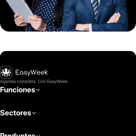
Inicio
Agenda completa. Con EasyWeek.
Funciones
Sectores
Productos