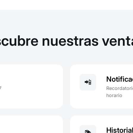
cubre nuestras vent
Notific
📲
7
Recordatori
horario
Historia