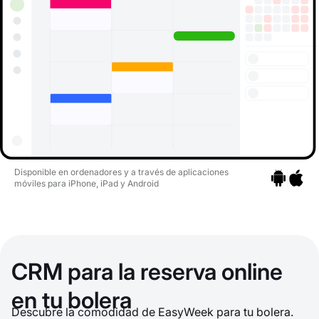
Disponible en ordenadores y a través de aplicaciones
móviles para iPhone, iPad y Android
Ir a las apli
Ir a las
CRM para la reserva online
en tu bolera
Descubre la comodidad de EasyWeek para tu bolera.