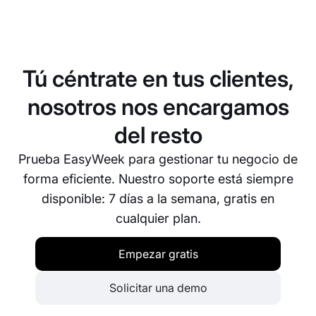
EasyWeek ofrece un panel de control práctico
donde puedes gestionar todas tus reservas y ver la
disponibilidad de tus pistas en tiempo real.
También puedes configurar notificaciones
Tú céntrate en tus clientes,
automáticas sobre nuevas reservas, cancelaciones
o cambios.
nosotros nos encargamos
del resto
Prueba EasyWeek para gestionar tu negocio de
forma eficiente. Nuestro soporte está siempre
disponible: 7 días a la semana, gratis en
cualquier plan.
Empezar gratis
Solicitar una demo