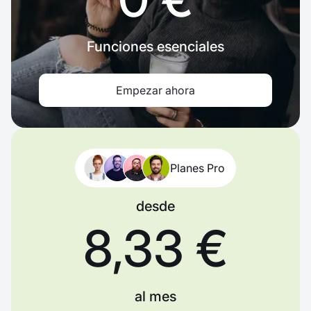
Funciones esenciales
Empezar ahora
Planes Pro
desde
8,33 €
al mes