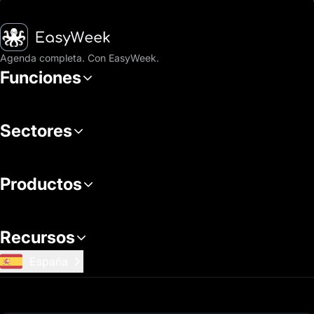
Inicio
Agenda completa. Con EasyWeek.
Funciones
Sectores
Productos
Recursos
España