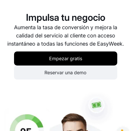
máximos de reservas para cada franja horaria. Esto
garantiza que no haya sobrerreservas y que
Impulsa tu negocio
puedas gestionar las horas punta de forma
eficiente.
Aumenta la tasa de conversión y mejora la
calidad del servicio al cliente con acceso
instantáneo a todas las funciones de EasyWeek.
Empezar gratis
Reservar una demo