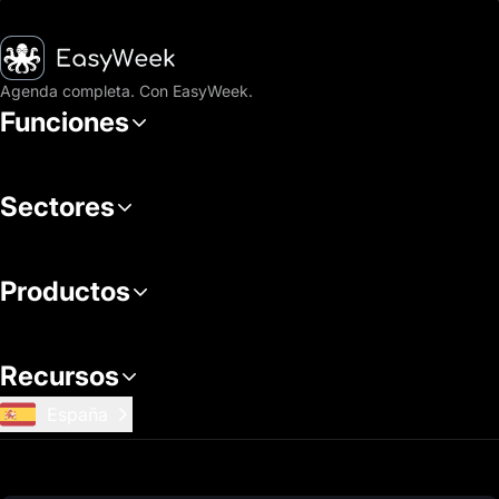
Inicio
Agenda completa. Con EasyWeek.
Funciones
Sectores
Productos
Recursos
España