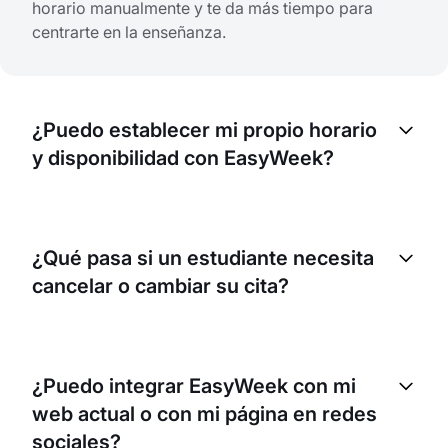
horario manualmente y te da más tiempo para
centrarte en la enseñanza.
¿Puedo establecer mi propio horario
y disponibilidad con EasyWeek?
Por supuesto. EasyWeek te permite definir tu
disponibilidad y horario según tus preferencias.
¿Qué pasa si un estudiante necesita
Los estudiantes solo pueden reservar citas durante
cancelar o cambiar su cita?
el tiempo que hayas establecido.
EasyWeek incluye una función de reprogramación
integrada que permite a los estudiantes cambiar la
¿Puedo integrar EasyWeek con mi
hora de la cita según tu disponibilidad. También
web actual o con mi página en redes
puedes establecer tu propia política de
cancelación.
sociales?