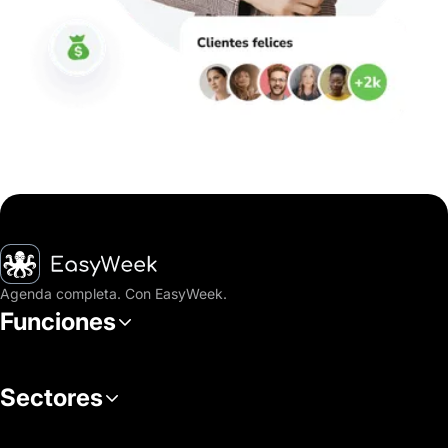
Inicio
Agenda completa. Con EasyWeek.
Funciones
Sectores