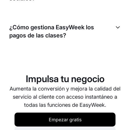
Sí, EasyWeek ofrece opciones de integración
sencillas para tu sitio web y tus páginas en redes
¿Cómo gestiona EasyWeek los
sociales. Así, los estudiantes pueden reservar citas
pagos de las clases?
directamente desde esas plataformas.
EasyWeek te permite configurar las opciones de
pago para tus estudiantes. Puedes elegir aceptar
pagos online en el momento de la reserva o en
persona durante la cita.
Impulsa tu negocio
Aumenta la conversión y mejora la calidad del
servicio al cliente con acceso instantáneo a
todas las funciones de EasyWeek.
Empezar gratis