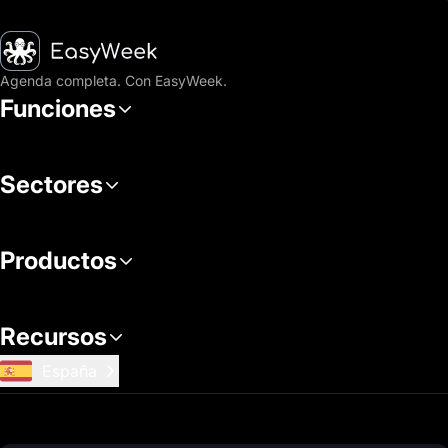
Inicio
Agenda completa. Con EasyWeek.
Funciones
Sectores
Productos
Recursos
España