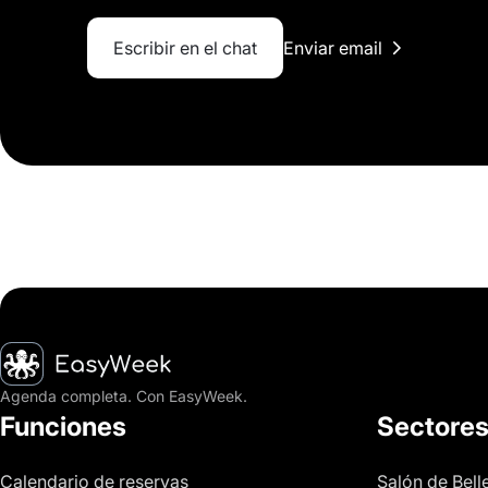
Escribir en el chat
Enviar email
Inicio
Agenda completa. Con EasyWeek.
Funciones
Sectore
Calendario de reservas
Salón de Bell