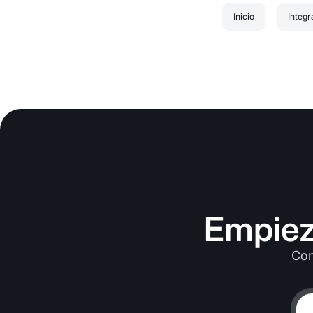
Inicio
Integr
Empiez
Con