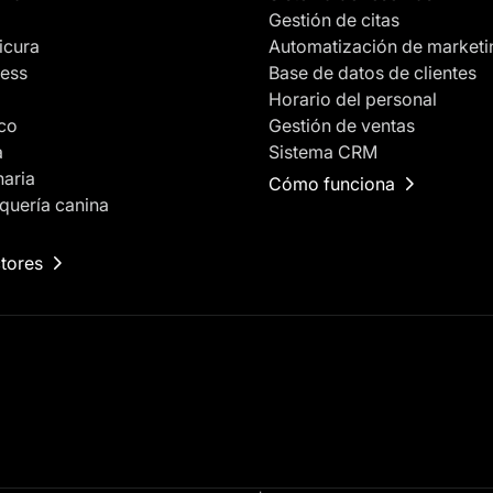
Gestión de citas
icura
Automatización de marketi
ness
Base de datos de clientes
Horario del personal
ico
Gestión de ventas
a
Sistema CRM
naria
Cómo funciona
quería canina
tores