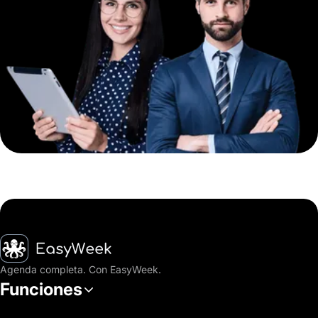
Inicio
Agenda completa. Con EasyWeek.
Funciones