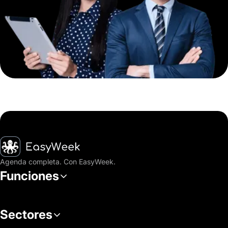
Inicio
Agenda completa. Con EasyWeek.
Funciones
Sectores