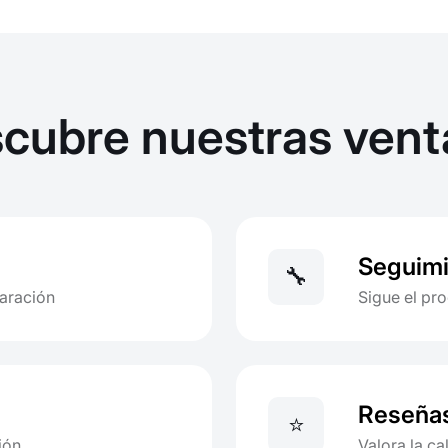
cubre nuestras vent
Seguimi
🔧
paración
Sigue el pr
Reseña
⭐
ión
Valora la ca