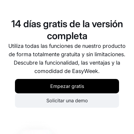
fácilmente con diversas plataformas de software
populares. Si tienes necesidades de integración
específicas, no dudes en ponerte en contacto con
14 días gratis de la versión
nosotros y haremos todo lo posible por ayudarte.
completa
Utiliza todas las funciones de nuestro producto
de forma totalmente gratuita y sin limitaciones.
Descubre la funcionalidad, las ventajas y la
comodidad de EasyWeek.
Empezar gratis
Solicitar una demo